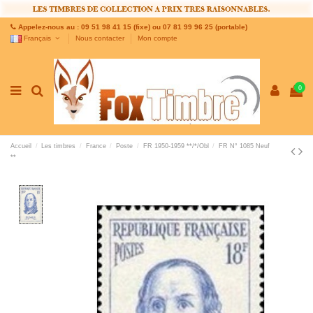
Appelez-nous au : 09 51 98 41 15 (fixe) ou 07 81 99 96 25 (portable)
Français
Nous contacter
Mon compte
0
Accueil
Les timbres
France
Poste
FR 1950-1959 **/*/Obl
FR N° 1085 Neuf
**