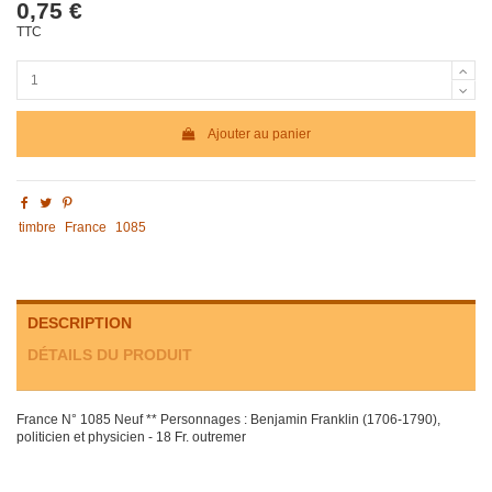
0,75 €
TTC
Ajouter au panier
timbre
France
1085
DESCRIPTION
DÉTAILS DU PRODUIT
France N° 1085 Neuf ** Personnages : Benjamin Franklin (1706-1790),
politicien et physicien - 18 Fr. outremer