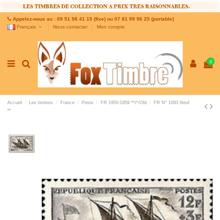
Appelez-nous au : 09 51 98 41 15 (fixe) ou 07 81 99 96 25 (portable)
Français
Nous contacter
Mon compte
0
Accueil
Les timbres
France
Poste
FR 1950-1959 **/*/Obl
FR N° 1093 Neuf
**