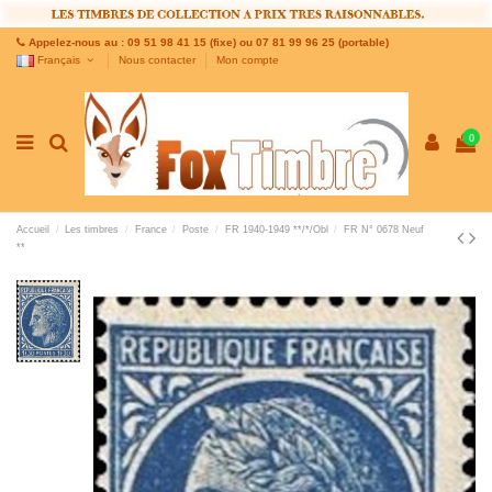
Appelez-nous au : 09 51 98 41 15 (fixe) ou 07 81 99 96 25 (portable)
Français
Nous contacter
Mon compte
0
Accueil
Les timbres
France
Poste
FR 1940-1949 **/*/Obl
FR N° 0678 Neuf
**