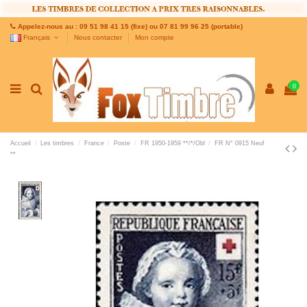
Appelez-nous au : 09 51 98 41 15 (fixe) ou 07 81 99 96 25 (portable)
Français
Nous contacter
Mon compte
0
Accueil
Les timbres
France
Poste
FR 1950-1959 **/*/Obl
FR N° 0915 Neuf
**