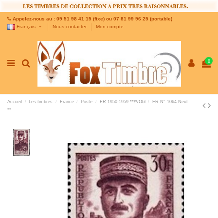
Appelez-nous au : 09 51 98 41 15 (fixe) ou 07 81 99 96 25 (portable)
Français
Nous contacter
Mon compte
0
Accueil
Les timbres
France
Poste
FR 1950-1959 **/*/Obl
FR N° 1064 Neuf
**