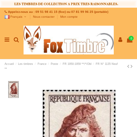
Appelez-nous au : 09 51 98 41 15 (fixe) ou 07 81 99 96 25 (portable)
Français
Nous contacter
Mon compte
0
Accueil
Les timbres
France
Poste
FR 1950-1959 **/*/Obl
FR N° 1135 Neuf
**